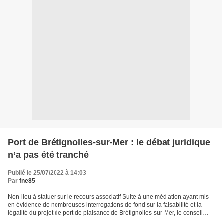
Port de Brétignolles-sur-Mer : le débat juridique
n’a pas été tranché
Publié le 25/07/2022 à 14:03
Par
fne85
Non-lieu à statuer sur le recours associatif Suite à une médiation ayant mis
en évidence de nombreuses interrogations de fond sur la faisabilité et la
légalité du projet de port de plaisance de Brétignolles-sur-Mer, le conseil
communautaire a décidé le...