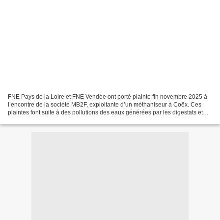
FNE Pays de la Loire et FNE Vendée ont porté plainte fin novembre 2025 à
l’encontre de la société MB2F, exploitante d’un méthaniseur à Coëx. Ces
plaintes font suite à des pollutions des eaux générées par les digestats et
stockages de ce méthaniseur, en...