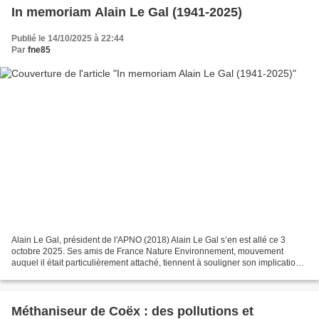
In memoriam Alain Le Gal (1941-2025)
Publié le 14/10/2025 à 22:44
Par
fne85
Alain Le Gal, président de l'APNO (2018) Alain Le Gal s’en est allé ce 3
octobre 2025. Ses amis de France Nature Environnement, mouvement
auquel il était particulièrement attaché, tiennent à souligner son implication
et le rôle qui a été le sien dans...
Méthaniseur de Coëx : des pollutions et