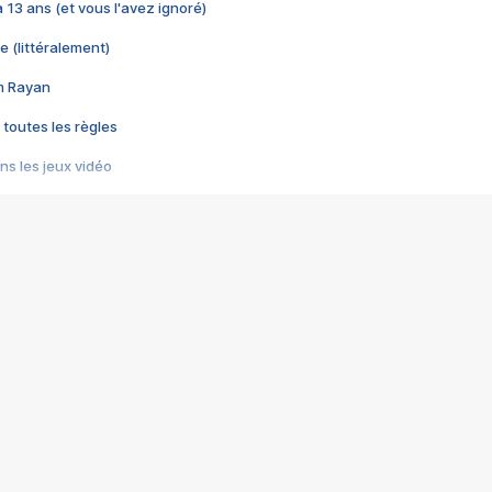
 a 13 ans (et vous l'avez ignoré)
e (littéralement)
im Rayan
 toutes les règles
s les jeux vidéo
us choquant de Rockstar ? - Le scandale BULLY
e plus moche de Steam
du RÊVE tourne au CAUCHEMAR
pendant 8 heures
it… à tort
umiliés par un jeu vidéo
ire - Final Fantasy 8
ti un empire - Age of Empires