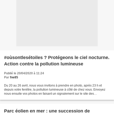
#oùsontlesétoiles ? Protégeons le ciel nocturne.
Action contre la pollution lumineuse
Publié le 20/04/2020 à 11:24
Par
fne85
Du 20 au 26 avril, nous vous invitons à prendre en photo, après 23 h et
depuis votre fenêtre, la pollution lumineuse à côté de chez vous. Envoyez
nous ensuite vos photos en faisant un signalement sur le site des
Sentinelles de la nature ou via un post...
Parc éolien en mer : une succession de