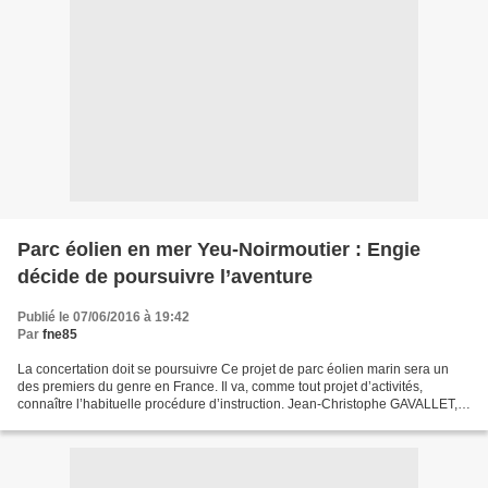
Parc éolien en mer Yeu-Noirmoutier : Engie
décide de poursuivre l’aventure
Publié le 07/06/2016 à 19:42
Par
fne85
La concertation doit se poursuivre Ce projet de parc éolien marin sera un
des premiers du genre en France. Il va, comme tout projet d’activités,
connaître l’habituelle procédure d’instruction. Jean-Christophe GAVALLET,
président de FNE Pays de la Loire...