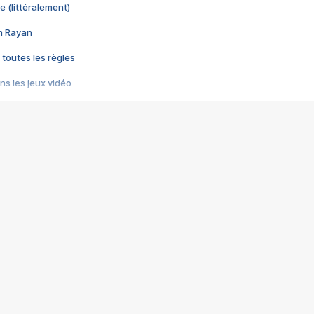
e (littéralement)
im Rayan
 toutes les règles
s les jeux vidéo
us choquant de Rockstar ? - Le scandale BULLY
e plus moche de Steam
du RÊVE tourne au CAUCHEMAR
pendant 8 heures
it… à tort
umiliés par un jeu vidéo
ire - Final Fantasy 8
ti un empire - Age of Empires
story DOFUS