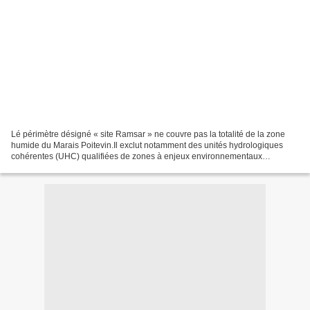
Lé périmètre désigné « site Ramsar » ne couvre pas la totalité de la zone
humide du Marais Poitevin.Il exclut notamment des unités hydrologiques
cohérentes (UHC) qualifiées de zones à enjeux environnementaux
importantspar le SDAGE du bassin Loire Bretagne...