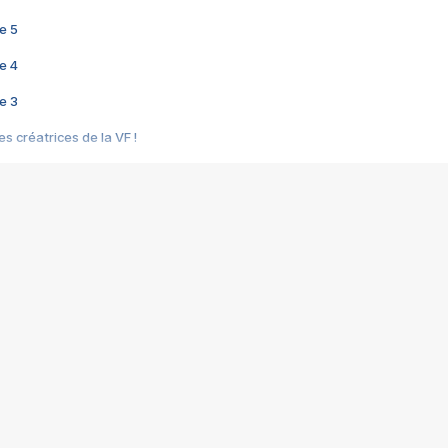
e 5
e 4
e 3
s créatrices de la VF !
e 2
e 1
e Mektoub My Love arrive enfin ! Rencontre avec Shaïn Boumedine et Sal
i : après Toni en famille
elle réalise le bouleversant Dites lui que je l'aime
ais ! Rencontre autour de Vie privée de Rebecca Zlotowski
 de Marguerite, Grave... Rencontre avec Ella Rumpf
 Les Rêveurs, un film intime sur la santé mentale