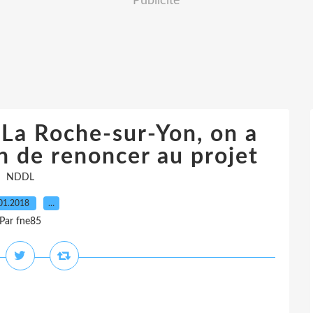
Publicité
 La Roche-sur-Yon, on a
on de renoncer au projet
NDDL
01.2018
…
Par fne85