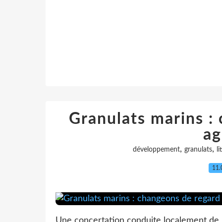
Granulats marins :
ag
,
,
développement
granulats
li
11.
Une concertation conduite localement de 