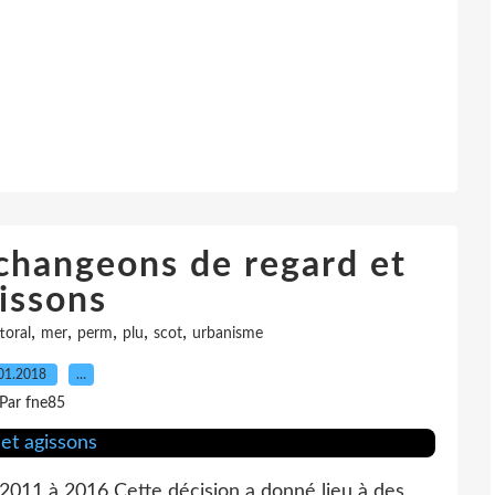
 changeons de regard et
issons
,
,
,
,
,
ttoral
mer
perm
plu
scot
urbanisme
01.2018
…
Par fne85
2011 à 2016 Cette décision a donné lieu à des