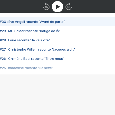
#30 : Eve Angeli raconte "Avant de partir"
#29 : MC Solaar raconte "Bouge de là"
28 : Lorie raconte "Je vais vite"
#27 : Christophe Willem raconte "Jacques a dit"
#26 : Chimène Badi raconte "Entre nous"
#25 : Indochine raconte "3e sexe"
#24 : Zaho raconte "C'est chelou"
#23 : Patrick Bruel raconte "Au café des délices"
#22 : Kyo raconte "Le chemin"
#21 : Nolwenn Leroy raconte "Cassé"
#20 : Patrick Hernandez raconte "Born to be alive"