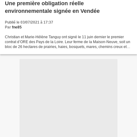
Une première obligation réelle
environnementale signée en Vendée
Publié le 03/07/2021 à 17:37
Par
fne85
Christian et Marie-Hélène Tanguy ont signé le 11 juin dernier le premier
contrat d’ORE des Pays de la Loire. Leur ferme de la Maison-Neuve, soit un
bloc de 26 hectares de prairies, haies, bosquets, mares, chemins creux et
milieux aquatiques proches des...