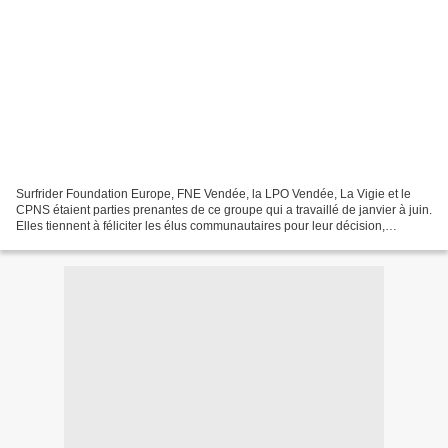
Surfrider Foundation Europe, FNE Vendée, la LPO Vendée, La Vigie et le
CPNS étaient parties prenantes de ce groupe qui a travaillé de janvier à juin.
Elles tiennent à féliciter les élus communautaires pour leur décision,
raisonnée et cohérente au regard...