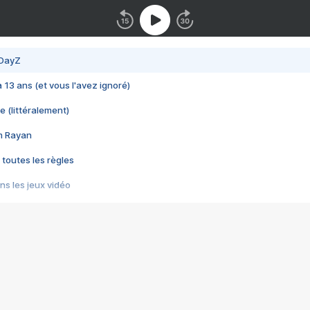
 DayZ
 a 13 ans (et vous l'avez ignoré)
e (littéralement)
im Rayan
 toutes les règles
s les jeux vidéo
us choquant de Rockstar ? - Le scandale BULLY
e plus moche de Steam
du RÊVE tourne au CAUCHEMAR
pendant 8 heures
it… à tort