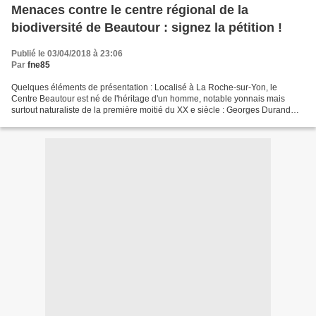
Menaces contre le centre régional de la
biodiversité de Beautour : signez la pétition !
Publié le 03/04/2018 à 23:06
Par
fne85
Quelques éléments de présentation : Localisé à La Roche-sur-Yon, le
Centre Beautour est né de l'héritage d'un homme, notable yonnais mais
surtout naturaliste de la première moitié du XX e siècle : Georges Durand
(1886-1964), que la passion pour les sciences...