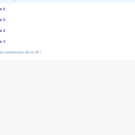
e 6
e 5
e 4
e 3
s créatrices de la VF !
e 2
e 1
e Mektoub My Love arrive enfin ! Rencontre avec Shaïn Boumedine et Sal
i : après Toni en famille
elle réalise le bouleversant Dites lui que je l'aime
ais ! Rencontre autour de Vie privée de Rebecca Zlotowski
 de Marguerite, Grave... Rencontre avec Ella Rumpf