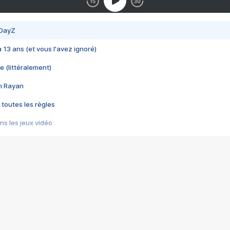
 DayZ
 a 13 ans (et vous l'avez ignoré)
e (littéralement)
im Rayan
 toutes les règles
s les jeux vidéo
us choquant de Rockstar ? - Le scandale BULLY
e plus moche de Steam
du RÊVE tourne au CAUCHEMAR
pendant 8 heures
it… à tort