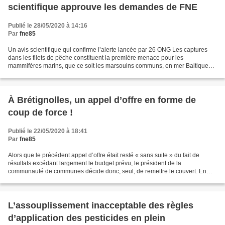
scientifique approuve les demandes de FNE
Publié le 28/05/2020 à 14:16
Par
fne85
Un avis scientifique qui confirme l’alerte lancée par 26 ONG Les captures
dans les filets de pêche constituent la première menace pour les
mammifères marins, que ce soit les marsouins communs, en mer Baltique
(dont il ne reste plus que quelques centaines...
À Brétignolles, un appel d’offre en forme de
coup de force !
Publié le 22/05/2020 à 18:41
Par
fne85
Alors que le précédent appel d’offre était resté « sans suite » du fait de
résultats excédant largement le budget prévu, le président de la
communauté de communes décide donc, seul, de remettre le couvert. En
forçant la main du futur conseil communautaire,...
L’assouplissement inacceptable des règles
d’application des pesticides en plein