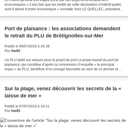
Un intérêt général très fragile porté par des arguments uniquement
économiques « Il est clair que les motifs de cette déclaration d’intérêt public
sont d’abord d’ordre économique » constate Yves LE QUELLEC, président
de FNE Vendée, « ce qui montre bien...
Port de plaisance : les associations demandent
le retrait du PLU de Brétignolles-sur-Mer
Publié le 08/07/2019 à 20:38
Par
fne85
Un PLU taillé sur mesure pour le projet de port Le projet massif du port de
plaisance, qui constitue d’après la commission d’enquête « le principal
enjeu » du PLU, bénéficie d’un zonage favorable au sein de ce dernier et a
déterminé ses choix d’aménagement....
Sur la plage, venez découvrir les secrets de la «
laisse de mer »
Publié le 07/07/2019 à 10:11
Par
fne85