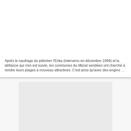
Après le naufrage du pétrolier l'Erika (intervenu en décembre 1999) et la
défiance qui s'en est suivie, les communes du littoral vendéen ont cherché à
rendre leurs plages à nouveau attractives. C'est ainsi qu'avec des engins de
ramassage appelés « cribleuses...