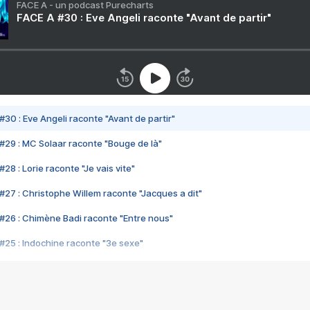
FACE A - un podcast Purecharts
FACE A #30 : Eve Angeli raconte "Avant de partir"
#30 : Eve Angeli raconte "Avant de partir"
#29 : MC Solaar raconte "Bouge de là"
28 : Lorie raconte "Je vais vite"
#27 : Christophe Willem raconte "Jacques a dit"
#26 : Chimène Badi raconte "Entre nous"
#25 : Indochine raconte "3e sexe"
#24 : Zaho raconte "C'est chelou"
#23 : Patrick Bruel raconte "Au café des délices"