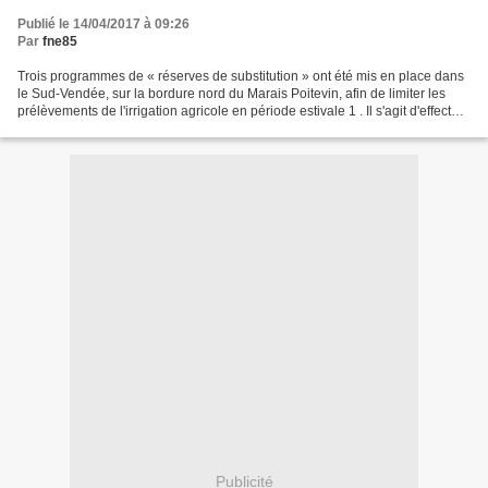
Publié le 14/04/2017 à 09:26
Par
fne85
Trois programmes de « réserves de substitution » ont été mis en place dans
le Sud-Vendée, sur la bordure nord du Marais Poitevin, afin de limiter les
prélèvements de l'irrigation agricole en période estivale 1 . Il s'agit d'effectuer
une part de ces prélèvements...
Publicité