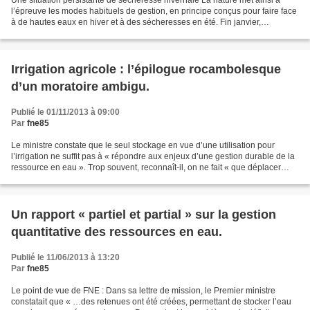
Une situation persistante de sécheresse hivernale La nature met ainsi à
l’épreuve les modes habituels de gestion, en principe conçus pour faire face
à de hautes eaux en hiver et à des sécheresses en été. Fin janvier,
l’Etablissement public du Marais Poitevin...
Irrigation agricole : l’épilogue rocambolesque
d’un moratoire ambigu.
Publié le 01/11/2013 à 09:00
Par
fne85
Le ministre constate que le seul stockage en vue d’une utilisation pour
l’irrigation ne suffit pas à « répondre aux enjeux d’une gestion durable de la
ressource en eau ». Trop souvent, reconnaît-il, on ne fait « que déplacer
dans le temps et sur le territoire...
Un rapport « partiel et partial » sur la gestion
quantitative des ressources en eau.
Publié le 11/06/2013 à 13:20
Par
fne85
Le point de vue de FNE : Dans sa lettre de mission, le Premier ministre
constatait que « …des retenues ont été créées, permettant de stocker l’eau