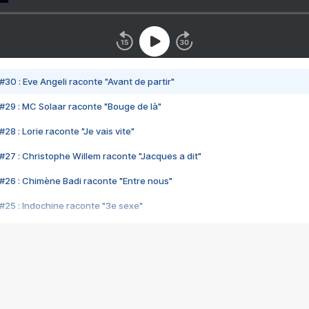
#30 : Eve Angeli raconte "Avant de partir"
#29 : MC Solaar raconte "Bouge de là"
28 : Lorie raconte "Je vais vite"
#27 : Christophe Willem raconte "Jacques a dit"
#26 : Chimène Badi raconte "Entre nous"
#25 : Indochine raconte "3e sexe"
#24 : Zaho raconte "C'est chelou"
#23 : Patrick Bruel raconte "Au café des délices"
#22 : Kyo raconte "Le chemin"
#21 : Nolwenn Leroy raconte "Cassé"