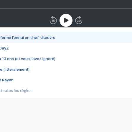
nsformé l’ennui en chef-d’œuvre
 DayZ
 a 13 ans (et vous l'avez ignoré)
e (littéralement)
im Rayan
 toutes les règles
s les jeux vidéo
us choquant de Rockstar ? - Le scandale BULLY
e plus moche de Steam