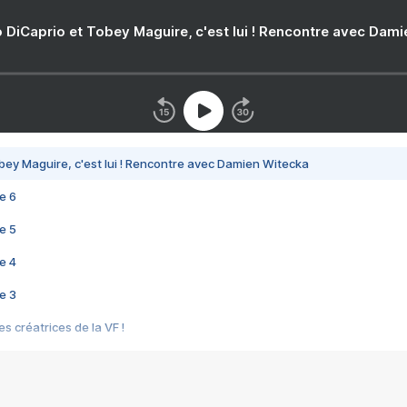
 DiCaprio et Tobey Maguire, c'est lui ! Rencontre avec Dam
bey Maguire, c'est lui ! Rencontre avec Damien Witecka
e 6
e 5
e 4
e 3
s créatrices de la VF !
e 2
e 1