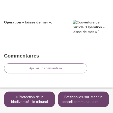
Opération « laisse de mer ».
Commentaires
Ajouter un commentaire
< Protection de la
Brétignolles-sur-Mer : le
biodiversité : le tribunal
conseil communautaire met
administratif annule une
fin au projet de port de
décision du préfet de la
plaisance >