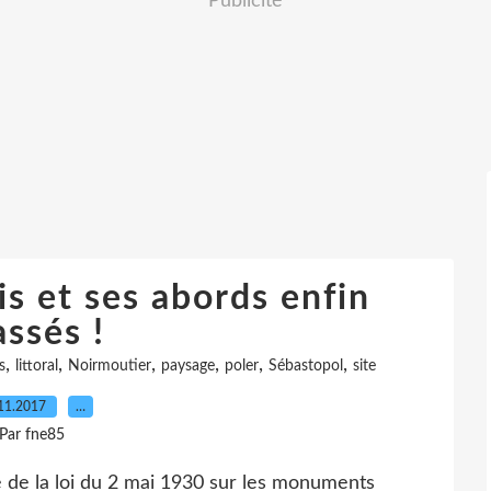
Publicité
s et ses abords enfin
assés !
,
,
,
,
,
,
s
littoral
Noirmoutier
paysage
poler
Sébastopol
site
11.2017
…
Par fne85
e de la loi du 2 mai 1930 sur les monuments