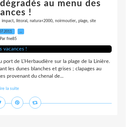
s dégradés au menu des
ances !
,
,
,
,
,
,
impact
littoral
natura+2000
noirmoutier
plage
site
07.2011
…
Par fne85
 port de L'Herbaudière sur la plage de la Linière.
ant les dunes blanches et grises ; clapages au
ges provenant du chenal de...
ire la suite