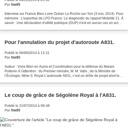
Publié le 04/11/2014 à 09:36
Par
fne85
Interview sur France Bleu Loire Océan La Roche-sur-Yon (3 nov. 2014). Pour
mémoire : L'expertise de LPO France. Le diagnostic du rapport Mobilité 21. À
savoir : Une déclaration d'utilité publique (DUP) n'est en aucun cas un acte
créateur de droits, ni...
Pour l'annulation du projet d'autoroute A831.
Publié le 06/08/2014 à 13:11
Par
fne85
Auteur : Vivre Bien en Aunis et Coordination pour la défense du Marais
Poitevin À l'attention : du Premier ministre, M. M. Valls ; de la Ministre de
l’Écologie, Mme S. Royal L’autoroute A831, c’est un drôle de projet dont le
principe a été décidé il y...
Le coup de grâce de Ségolène Royal à l'A831.
Publié le 31/07/2014 à 08:48
Par
fne85