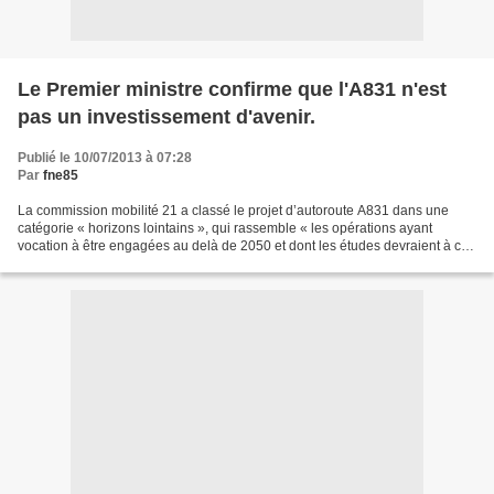
Le Premier ministre confirme que l'A831 n'est
pas un investissement d'avenir.
Publié le 10/07/2013 à 07:28
Par
fne85
La commission mobilité 21 a classé le projet d’autoroute A831 dans une
catégorie « horizons lointains », qui rassemble « les opérations ayant
vocation à être engagées au delà de 2050 et dont les études devraient à ce
stade être interrompues » (p. 38 du...