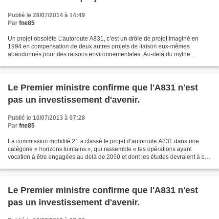
Publié le 28/07/2014 à 14:49
Par
fne85
Un projet obsolète L’autoroute A831, c’est un drôle de projet imaginé en
1994 en compensation de deux autres projets de liaison eux-mêmes
abandonnés pour des raisons environnementales. Au-delà du mythe
autoroutier colporté par les décideurs du 20e siècle,...
Le Premier ministre confirme que l'A831 n'est
pas un investissement d'avenir.
Publié le 10/07/2013 à 07:28
Par
fne85
La commission mobilité 21 a classé le projet d’autoroute A831 dans une
catégorie « horizons lointains », qui rassemble « les opérations ayant
vocation à être engagées au delà de 2050 et dont les études devraient à ce
stade être interrompues » (p. 38 du...
Le Premier ministre confirme que l'A831 n'est
pas un investissement d'avenir.