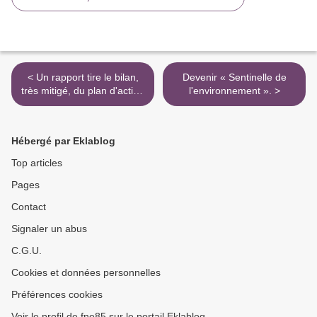
< Un rapport tire le bilan,
Devenir « Sentinelle de
très mitigé, du plan d'action
l'environnement ». >
pour le Marais Poitevin.
Hébergé par Eklablog
Top articles
Pages
Contact
Signaler un abus
C.G.U.
Cookies et données personnelles
Préférences cookies
Voir le profil de fne85 sur le portail Eklablog