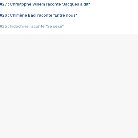
#27 : Christophe Willem raconte "Jacques a dit"
#26 : Chimène Badi raconte "Entre nous"
#25 : Indochine raconte "3e sexe"
#24 : Zaho raconte "C'est chelou"
#23 : Patrick Bruel raconte "Au café des délices"
#22 : Kyo raconte "Le chemin"
#21 : Nolwenn Leroy raconte "Cassé"
#20 : Patrick Hernandez raconte "Born to be alive"
#19 : Lorie raconte "Près de moi"
#18 : Michael Jones raconte "A nos actes manqués" (avec Jean-Jacque
#17 : Khaled raconte "Aïcha"
#16 : Corneille raconte "Parce qu'on vient de loin"
#15 : Indochine raconte "L'aventurier"