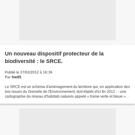
Un nouveau dispositif protecteur de la
biodiversité : le SRCE.
Publié le 27/02/2012 à 16:36
Par
fne85
Le SRCE est un schéma d'aménagement du territoire qui, en application des
lois issues du Grenelle de l'Environnement, doit établir d'ici fin 2012 : - une
cartographie du réseau d'habitats naturels appelé « trame verte et bleue »
(TVB), ensemble de réservoirs...