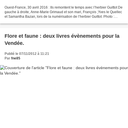
Ouest-France, 30 avril 2016 : Ils remontent le temps avec l’herbier Guittot De
gauche à droite, Anne-Marie Grimaud et son mari, François ;Yves le Quellec
et Samantha Bazan, lors de la numérisation de l’herbier Guittot. Photo :
Ouest-France. C'était au...
Flore et faune : deux livres évènements pour la
Vendée.
Publié le 07/11/2012 à 11:21
Par
fne85