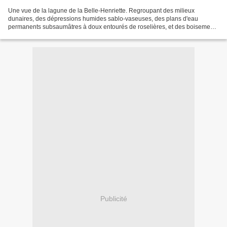
Une vue de la lagune de la Belle-Henriette. Regroupant des milieux
dunaires, des dépressions humides sablo-vaseuses, des plans d'eau
permanents subsaumâtres à doux entourés de roselières, et des boisements
isolés, cette lagune est située entre La Faute-sur-Mer...
Publicité