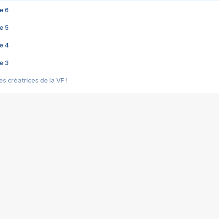
e 6
e 5
e 4
e 3
s créatrices de la VF !
e 2
e 1
e Mektoub My Love arrive enfin ! Rencontre avec Shaïn Boumedine et Sal
i : après Toni en famille
elle réalise le bouleversant Dites lui que je l'aime
ais ! Rencontre autour de Vie privée de Rebecca Zlotowski
 de Marguerite, Grave... Rencontre avec Ella Rumpf