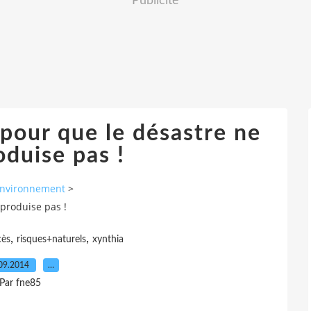
Publicité
 pour que le désastre ne
oduise pas !
nvironnement
>
eproduise pas !
,
,
cès
risques+naturels
xynthia
09.2014
…
Par fne85