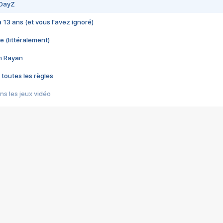
 DayZ
 a 13 ans (et vous l'avez ignoré)
e (littéralement)
im Rayan
 toutes les règles
s les jeux vidéo
us choquant de Rockstar ? - Le scandale BULLY
e plus moche de Steam
du RÊVE tourne au CAUCHEMAR
pendant 8 heures
it… à tort
umiliés par un jeu vidéo
ire - Final Fantasy 8