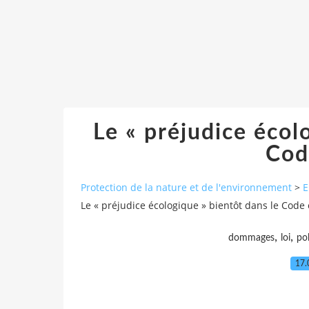
Le « préjudice écol
Code
Protection de la nature et de l'environnement
>
E
Le « préjudice écologique » bientôt dans le Code c
,
,
dommages
loi
pol
17.