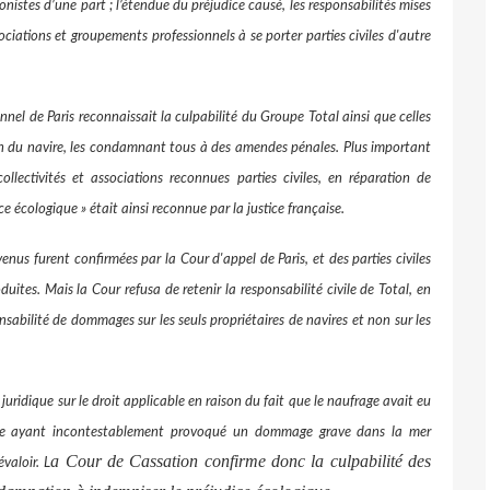
nistes d’une part ; l’étendue du préjudice causé, les responsabilités mises
sociations et groupements professionnels à se porter parties civiles d'autre
onnel de Paris reconnaissait la culpabilité du Groupe Total ainsi que celles
tion du navire, les condamnant tous à des amendes pénales. Plus important
llectivités et associations reconnues parties civiles, en réparation de
e écologique » était ainsi reconnue par la justice française.
us furent confirmées par la Cour d'appel de Paris, et des parties civiles
duites. Mais la Cour refusa de retenir la responsabilité civile de Total, en
onsabilité de dommages sur les seuls propriétaires de navires et non sur les
ridique sur le droit applicable en raison du fait que le naufrage avait eu
frage ayant incontestablement provoqué un dommage grave dans la mer
a Cour de Cassation confirme donc la culpabilité des
évaloir. L