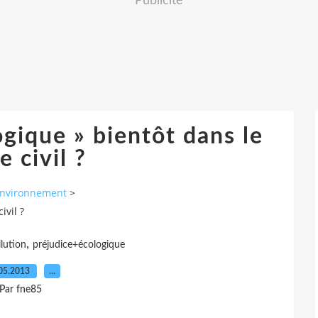
Publicité
ogique » bientôt dans le
 civil ?
nvironnement
>
ivil ?
,
lution
préjudice+écologique
05.2013
…
Par fne85