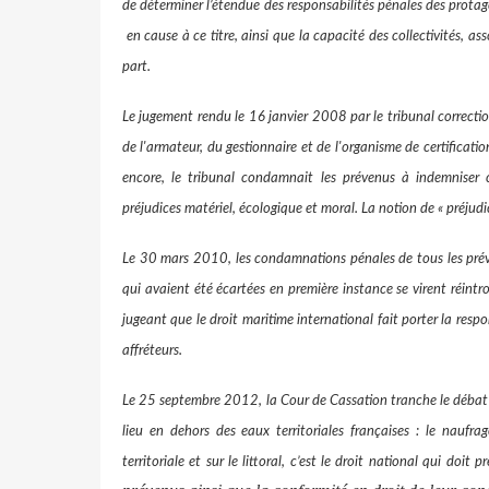
de déterminer l’étendue des responsabilités pénales des protago
en cause à ce titre, ainsi que la capacité des collectivités, as
part.
Le jugement r
endu le 16 janvier 2008
par le tribunal correcti
de l'armateur, du gestionnaire et de l'organisme de certifica
encore, le tribunal condamnait les prévenus à indemniser co
préjudices matériel, écologique et moral. La notion de « préjudic
Le 30 mars 2010, les condamnations pénales de tous les préven
qui avaient été écartées en première instance se virent réintro
jugeant que le droit maritime international fait porter la resp
affréteurs.
Le 25 septembre 2012, la Cour de Cassation tranche le débat ju
lieu en dehors des eaux territoriales françaises : le nau
territoriale et sur le littoral,
c’est le droit national qui doit pr