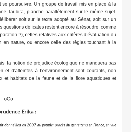
nt se poursuivre. Un groupe de travail mis en place à la
ane Taubira, planche parallèlement sur le même sujet.
libérer soit sur le texte adopté au Sénat, soit sur un
s questions délicates restent encore à résoudre, comme
éparation ?),
celles relatives aux critères d’évaluation du
on en nature, ou encore celle des règles touchant à la
nçais, la notion de préjudice écologique ne manquera pas
on et d'atteintes à l'environnement sont courants, non
 et habitats de la faune et de la flore aquatiques et
oOo
prudence Erika :
 avait donné lieu en 2007 au premier procès du genre tenu en France, en vue