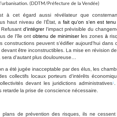
és d'urbanisation. (DDTM/Préfecture de la Vendée)
est à cet égard aussi révélateur que consternan
us haut niveau de l’État, a
fait qu’on s’en est tenu
. Refusant
d’intégrer
l’impact prévisible du changem
us de l'île ont
obtenu de minimiser l
es zones
à
ris
s constructions peuvent s’édifier aujourd’hui dans 
evant être inconstructibles. La mise en révision de
, sera d’autant plus douloureuse…
ion a été jugée inacceptable par des élus, les chamb
es collectifs locaux porteurs d’intérêts économiqu
llectivités devant les juridictions administratives
.
1
 retarde la prise de conscience nécessaire.
es plans de prévention des risques, ils ne cessent