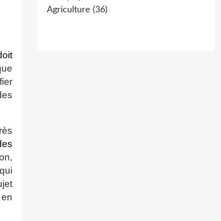
Agriculture
(36)
oit
que
ier
des
rès
des
on,
qui
jet
 en