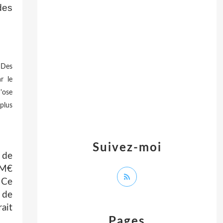
des
 Des
r le
'ose
 plus
Suivez-moi
 de
 M€
 Ce
 de
ait
Pages