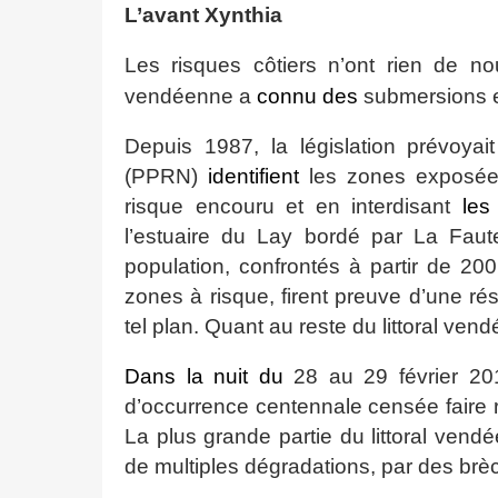
L’avant Xynthia
Les risques côtiers n’ont rien de n
vendéenne a
connu
des
submersions e
Depuis 1987, la législation prévoya
(PPRN)
identifient
les zones exposées
risque encouru et en interdisant
le
l’estuaire du Lay bordé par La Faute
population, confrontés à partir de 20
zones à risque, firent preuve d’une ré
tel plan. Quant au reste du littoral ven
Dans la nuit du
28 au 29 février 20
d’occurrence centennale censée faire 
La plus grande partie du littoral ven
de multiples dégradations, par des br