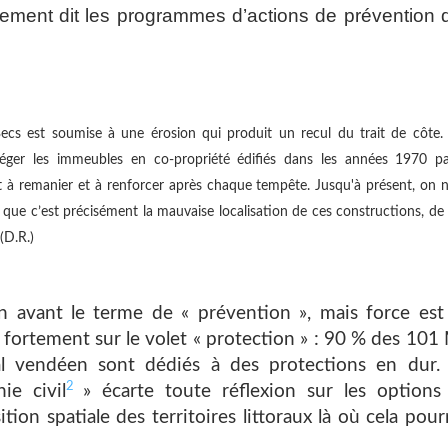
rement dit les programmes d’actions de prévention 
 Becs est soumise à une érosion qui produit un recul du trait de côte.
ger les immeubles en co-propriété édifiés dans les années 1970 pa
t à remanier et à renforcer après chaque tempête. Jusqu'à présent, on n
rs que c’est précisément la mauvaise localisation de ces constructions, de
(D.R.)
en avant le terme de « prévention », mais force est
 fortement sur le volet « protection » : 90 % des 101
al vendéen sont dédiés à des protections en dur.
2
ie civil
» écarte toute réflexion sur les options
on spatiale des territoires littoraux là où cela pourr