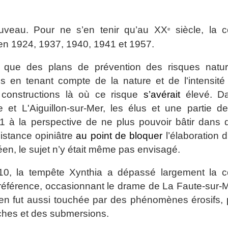
ouveau. Pour ne s’en tenir qu’au XX
siècle, la c
e
n 1924, 1937, 1940, 1941 et 1957.
it que des plans de prévention des risques natur
 en tenant compte de la nature et de l'intensité
s
constructions là où ce risque
s’avérait
élevé. D
 et L'Aiguillon-sur-Mer, les élus et une partie de
01 à la perspective de ne plus pouvoir bâtir dans 
sistance opiniâtre
au point de bloquer
l’élaboration 
déen, le sujet n’y était même pas envisagé.
10, la tempête Xynthia a dépassé largement la c
référence, occasionnant le drame de La Faute-sur-M
déen fut aussi touchée par des phénomènes érosifs, 
èches et des submersions.