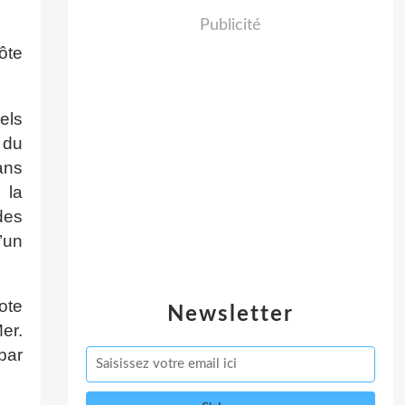
Publicité
ôte
els
 du
ans
 la
des
d’un
ote
Newsletter
er.
par