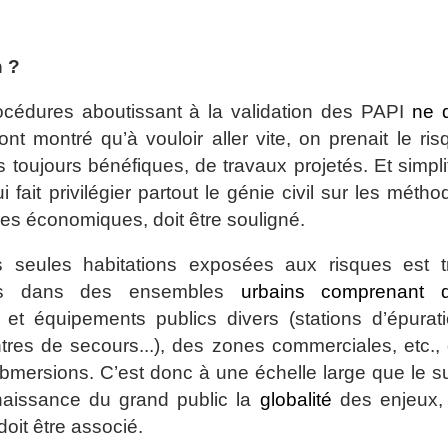
n ?
rocédures aboutissant à la validation des PAPI
ne d
 montré qu’à vouloir aller vite, on prenait le ris
s toujours bénéfiques, de travaux projetés. Et simplif
fait privilégier partout le génie civil sur les métho
mes économiques, doit être souligné.
s seules habitations exposées aux risques est t
érées dans des ensembles
urbains comprenant 
x et équipements publics divers (stations d’épurati
res de secours...), des zones commerciales, etc., 
bmersions. C’est donc à une échelle large que le su
onnaissance du grand public la
globalité
des enjeux,
doit être associé.