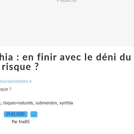
Publicité
ia : en finir avec le déni du
risque ?
nvironnement
>
sque ?
,
,
,
l
risques+naturels
submersion
xynthia
29.02.2020
…
Par fne85