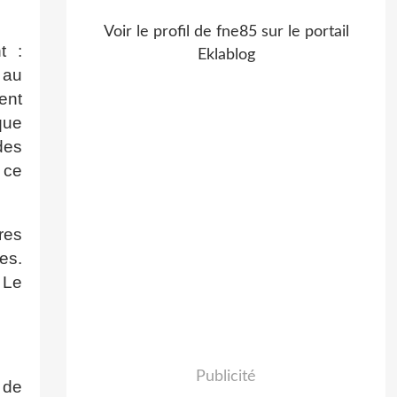
Voir le profil de
fne85
sur le portail
t :
Eklablog
au
ent
que
des
 ce
res
es.
 Le
Publicité
 de