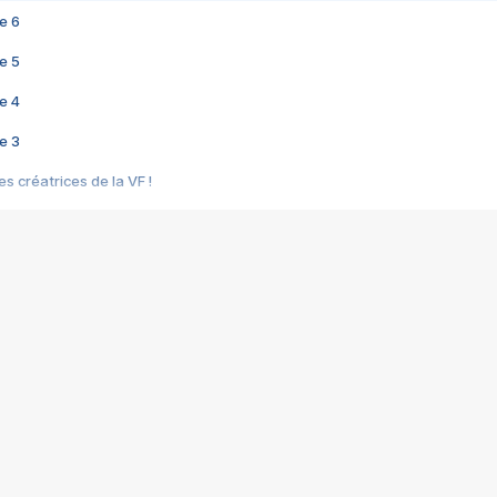
e 6
e 5
e 4
e 3
s créatrices de la VF !
e 2
e 1
e Mektoub My Love arrive enfin ! Rencontre avec Shaïn Boumedine et Sal
i : après Toni en famille
elle réalise le bouleversant Dites lui que je l'aime
ais ! Rencontre autour de Vie privée de Rebecca Zlotowski
 de Marguerite, Grave... Rencontre avec Ella Rumpf