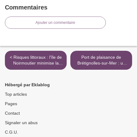
Commentaires
Ajouter un commentaire
< Risques littoraux : l'île de
Port de plaisance de
Noirmoutier minimise la
Brétignolles-sur-Mer : un
réalité des aléas auxquels
moratoire s’impose >
elle est exposée
Hébergé par Eklablog
Top articles
Pages
Contact
Signaler un abus
C.G.U.